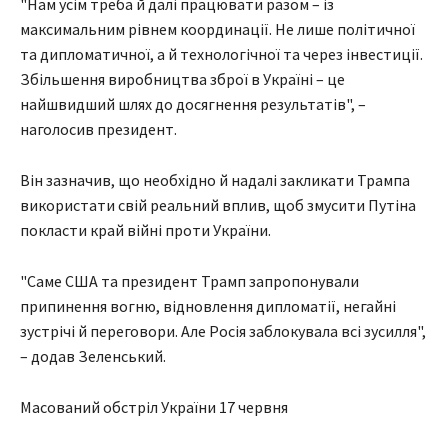
"Нам усім треба й далі працювати разом – із
максимальним рівнем координації. Не лише політичної
та дипломатичної, а й технологічної та через інвестиції.
Збільшення виробництва зброї в Україні – це
найшвидший шлях до досягнення результатів", –
наголосив президент.
Він зазначив, що необхідно й надалі закликати Трампа
використати свій реальний вплив, щоб змусити Путіна
покласти край війні проти України.
"Саме США та президент Трамп запропонували
припинення вогню, відновлення дипломатії, негайні
зустрічі й переговори. Але Росія заблокувала всі зусилля",
– додав Зеленський.
Масований обстріл України 17 червня