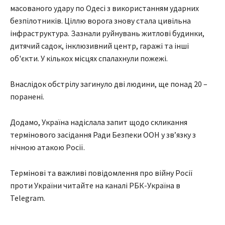
масованого удару по Одесі з використанням ударних
безпілотників. Ціллю ворога знову стала цивільна
інфраструктура. Зазнали руйнувань житлові будинки,
дитячий садок, інклюзивний центр, гаражі та інші
об'єкти. У кількох місцях спалахнули пожежі.
Внаслідок обстрілу загинуло дві людини, ще понад 20 –
поранені.
Додамо, Україна надіслала запит щодо скликання
термінового засідання Ради Безпеки ООН у зв’язку з
нічною атакою Росії.
Термінові та важливі повідомлення про війну Росії
проти України читайте на каналі РБК-Україна в
Telegram.