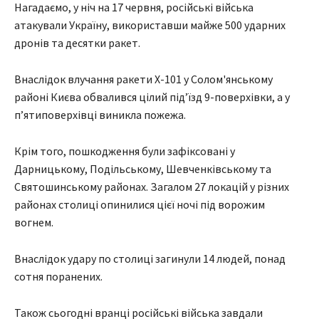
Нагадаємо, у ніч на 17 червня, російські війська
атакували Україну, використавши майже 500 ударних
дронів та десятки ракет.
Внаслідок влучання ракети Х-101 у Солом'янському
районі Києва обвалився цілий підʼїзд 9-поверхівки, а у
пʼятиповерхівці виникла пожежа.
Крім того, пошкодження були зафіксовані у
Дарницькому, Подільському, Шевченківському та
Святошинському районах. Загалом 27 локацій у різних
районах столиці опинилися цієї ночі під ворожим
вогнем.
Внаслідок удару по столиці загинули 14 людей, понад
сотня поранених.
Також сьогодні вранці російські війська завдали