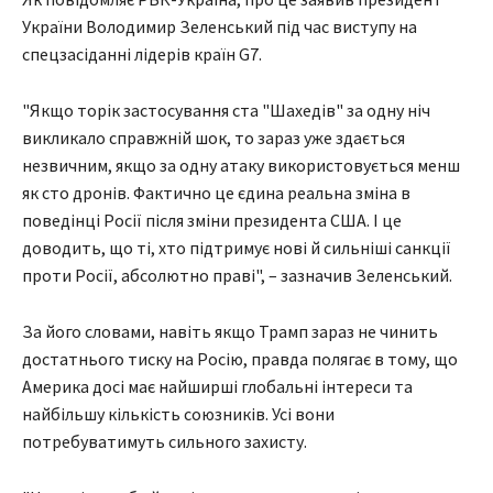
України Володимир Зеленський під час виступу на
спецзасіданні лідерів країн G7.
"Якщо торік застосування ста "Шахедів" за одну ніч
викликало справжній шок, то зараз уже здається
незвичним, якщо за одну атаку використовується менш
як сто дронів. Фактично це єдина реальна зміна в
поведінці Росії після зміни президента США. І це
доводить, що ті, хто підтримує нові й сильніші санкції
проти Росії, абсолютно праві", – зазначив Зеленський.
За його словами, навіть якщо Трамп зараз не чинить
достатнього тиску на Росію, правда полягає в тому, що
Америка досі має найширші глобальні інтереси та
найбільшу кількість союзників. Усі вони
потребуватимуть сильного захисту.