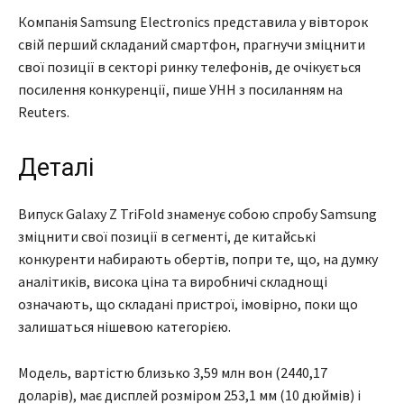
Компанія Samsung Electronics представила у вівторок
свій перший складаний смартфон, прагнучи зміцнити
свої позиції в секторі ринку телефонів, де очікується
посилення конкуренції, пише УНН з посиланням на
Reuters.
Деталі
Випуск Galaxy Z TriFold знаменує собою спробу Samsung
зміцнити свої позиції в сегменті, де китайські
конкуренти набирають обертів, попри те, що, на думку
аналітиків, висока ціна та виробничі складнощі
означають, що складані пристрої, імовірно, поки що
залишаться нішевою категорією.
Модель, вартістю близько 3,59 млн вон (2440,17
доларів), має дисплей розміром 253,1 мм (10 дюймів) і