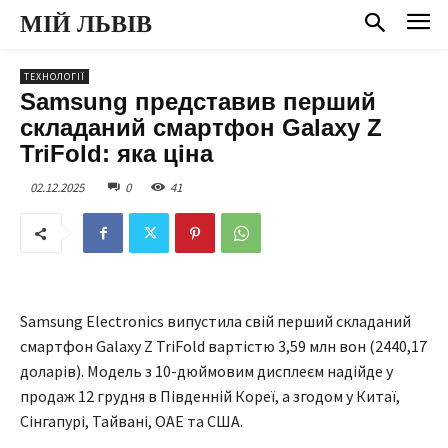
МІЙ ЛЬВІВ
ТЕХНОЛОГІЇ
Samsung представив перший
складаний смартфон Galaxy Z
TriFold: яка ціна
02.12.2025
0
41
Samsung Electronics випустила свій перший складаний
смартфон Galaxy Z TriFold вартістю 3,59 млн вон (2440,17
доларів). Модель з 10-дюймовим дисплеєм надійде у
продаж 12 грудня в Південній Кореї, а згодом у Китаї,
Сінгапурі, Тайвані, ОАЕ та США.