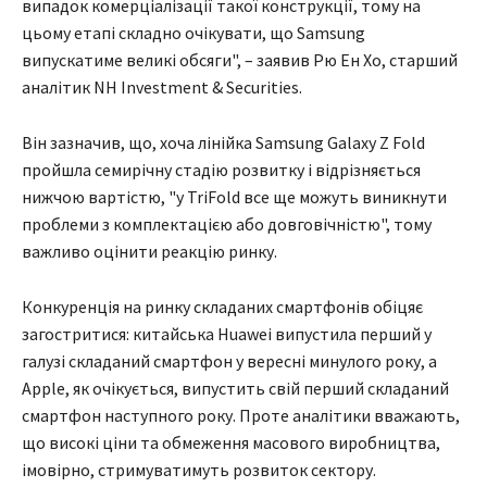
випадок комерціалізації такої конструкції, тому на
цьому етапі складно очікувати, що Samsung
випускатиме великі обсяги", – заявив Рю Ен Хо, старший
аналітик NH Investment & Securities.
Він зазначив, що, хоча лінійка Samsung Galaxy Z Fold
пройшла семирічну стадію розвитку і відрізняється
нижчою вартістю, "у TriFold все ще можуть виникнути
проблеми з комплектацією або довговічністю", тому
важливо оцінити реакцію ринку.
Конкуренція на ринку складаних смартфонів обіцяє
загостритися: китайська Huawei випустила перший у
галузі складаний смартфон у вересні минулого року, а
Apple, як очікується, випустить свій перший складаний
смартфон наступного року. Проте аналітики вважають,
що високі ціни та обмеження масового виробництва,
імовірно, стримуватимуть розвиток сектору.