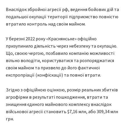
Внаслідок збройної агресії рф, ведення бойових дій та
подальшої окупації території підприємство повністю
втратило контроль над своїм майном.
У березні 2022 року «Краснянське» офіційно
призупинило діяльність через небезпеку та окупацію.
Що, своєю чергою, позбавило компанію можливості
вільно володіти, користуватися та розпоряджатися
своїм майном та призвело до його фактичної
експропріації (конфіскації) та повної втрати.
Згідно з офіційною оцінкою, розмір реальних збитків
агрофірми в результаті пошкодження, втрати та
знищення єдиного майнового комплексу внаслідок
військової агресії становить $7,16 млн, або 309,34 млн
грн.