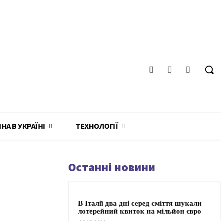
ЙНА В УКРАЇНІ
ТЕХНОЛОГІЇ
Останні новини
В Італії два дні серед сміття шукали
лотерейний квиток на мільйон євро