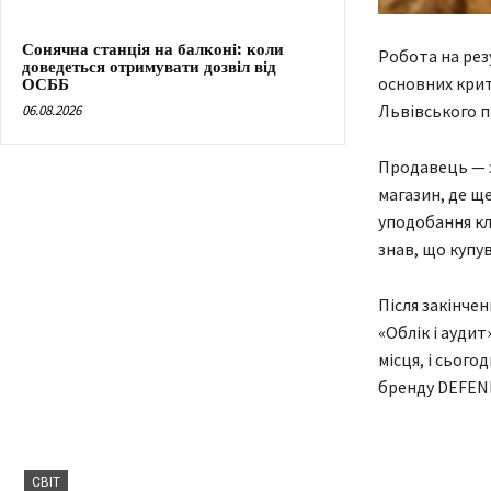
Сонячна станція на балконі: коли
Робота на рез
доведеться отримувати дозвіл від
основних крит
ОСББ
Львівського 
06.08.2026
Продавець — з
магазин, де щ
уподобання кл
знав, що купув
Після закінче
«Облік і аудит
місця, і сьог
бренду DEFEN
СВІТ