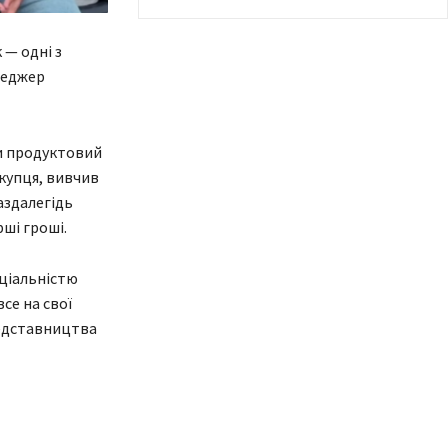
 — одні з
неджер
и продуктовий
окупця, вивчив
аздалегідь
рші гроші.
еціальністю
все на свої
редставництва