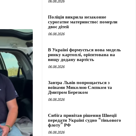
06.08.2026
Поліція викрила незаконне
сурогатне материнство: померли
двоє дітей
06.08.2026
В Україні формується нова модель
ринку картоплі, орієнтована на
вищу додану вартість
06.08.2026
Завтра Львів попрощається з
воїнами Миколою Слєпком та
Дмитром Березком
06.08.2026
Сибіга привітав рішення Швеції
передати Україні судно “тіньового
флоту” РФ
06.08.2026