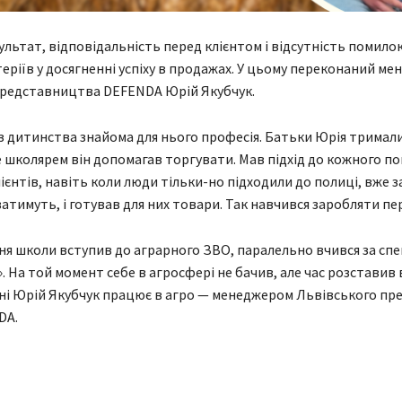
ультат, відповідальність перед клієнтом і відсутність помилок
еріїв у досягненні успіху в продажах. У цьому переконаний ме
представництва DEFENDA Юрій Якубчук.
 дитинства знайома для нього професія. Батьки Юрія тримал
е школярем він допомагав торгувати. Мав підхід до кожного п
ієнтів, навіть коли люди тільки-но підходили до полиці, вже з
атимуть, і готував для них товари. Так навчився заробляти пе
ння школи вступив до аграрного ЗВО, паралельно вчився за сп
». На той момент себе в агросфері не бачив, але час розставив 
одні Юрій Якубчук працює в агро — менеджером Львівського п
DA.