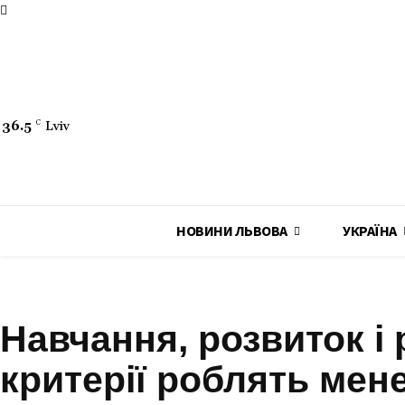
Про сайт
Розмістити новину
Карта сайту
Контакти
36.5
C
Lviv
НОВИНИ ЛЬВОВА
УКРАЇНА
ЕКОНОМІКА
Навчання, розвиток і 
критерії роблять ме