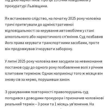
прокуратурі Львівщини.
Як встановило слідство, на початку 2025 року чоловіка
тричі притягували до адміністративної
відповідальності за керування автомобілем у стані
алкогольного або наркотичного сп’яніння. Суд позбавив
його права керувати транспортними засобами, проте
він продовжував ігнорувати заборону.
У липні 2025 року чоловіка вже засудили за невиконання
постанов суду до одного року позбавлення волі з річним
іспитовим терміном. Однак наприкінці того ж місяця він
знову сів за кермо, порушивши закон.
З урахуванням повторності правопорушень суд
погодився з доводами прокурора і призначив чоловікові
реальний термін – 3 роки та 1 місяць ув’язнення. На