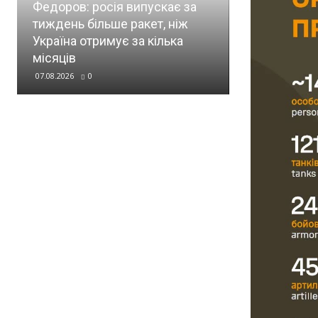
ПОЛІТИКА
Федоров: росія випускає за
тиждень більше ракет, ніж
Стало відом
Україна отримує за кілька
Україна отр
місяців
цього і наст
07.08.2026
0
07.08.2026
0