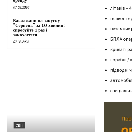
бренду
07.08.2026
літаків – 4
гелікоптер
Баклажани на закуску
“Серпень” за 10 хвилин:
наземних р
спробуйте 1 раз і
закохаєтеся
БПЛА опер
07.08.2026
крилаті ра
кораблі / 
підводні ч
автомобіль
спеціальна
СВІТ