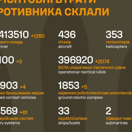
УКРАЇНА
о, скільки грошей
Помідори з яблуками 2 в 1:
имає від НАТО
рецепт консервації на зиму
упного року
без оцту
07.08.2026
0