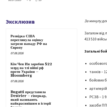
Эксклюзив
За минулу до
Загалом від 
Розвідка США
413 510 війс
переглянула оцінку
загрози нападу РФ на
Європу
Загальні бой
07.08.2026
особового 
Кім Чен Ин заробив $22
млрд на тлі війні рф
танків – 12
проти України –
Bloomberg
бойових б
07.08.2026
артилерійс
Bugatti представила
Destrier – гіперкар,
РСЗВ – 1 9
який називають
найкрасивішим в історії
засоби ППО