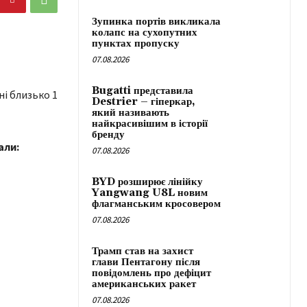
Зупинка портів викликала
колапс на сухопутних
пунктах пропуску
07.08.2026
Bugatti представила
і близько 1
Destrier – гіперкар,
який називають
найкрасивішим в історії
бренду
али:
07.08.2026
BYD розширює лінійку
Yangwang U8L новим
флагманським кросовером
07.08.2026
Трамп став на захист
глави Пентагону після
повідомлень про дефіцит
американських ракет
07.08.2026