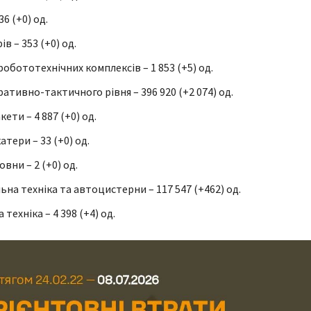
36 (+0) од.
ів – 353 (+0) од.
обототехнічних комплексів – 1 853 (+5) од.
ативно-тактичного рівня – 396 920 (+2 074) од.
кети – 4 887 (+0) од.
катери – 33 (+0) од.
овни – 2 (+0) од.
на техніка та автоцистерни – 117 547 (+462) од.
 техніка – 4 398 (+4) од.