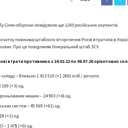
бу Сили оборони ліквідували ще 1260 російських окупантів.
початку повномасштабного вторгнення Росія втратила в Україн
ькових. Про це повідомляє Генеральний штаб ЗСУ.
ові втрати противника з 24.02.22 по 08.07.26 орієнтовно скл
складу – близько 1 413 510 (+1 260) осіб / persons
 100 (+3) од.
роньованих машин – 24 903 (+4) од.
ьких систем – 45 569 (+61) од.
18 (+1) од.
 – 1 478 (+0) од.