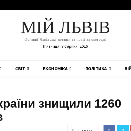
МІЙ ЛЬВІВ
Останні Львівські новини та події за сьогодні
П’ятниця, 7 Серпня, 2026
СВІТ
ЕКОНОМІКА
ПОЛІТИКА
ВІ
країни знищили 1260
в
Share