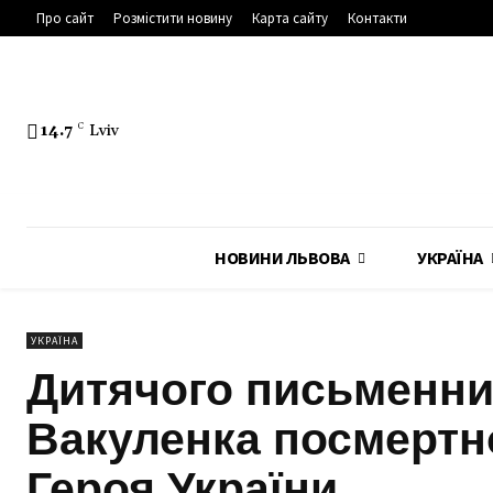
Про сайт
Розмістити новину
Карта сайту
Контакти
14.7
C
Lviv
НОВИНИ ЛЬВОВА
УКРАЇНА
УКРАЇНА
Дитячого письменн
Вакуленка посмертн
Героя України