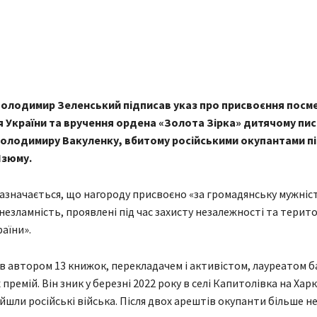
Share
олодимир Зеленський підписав указ про присвоєння посм
я України та вручення ордена «Золота Зірка» дитячому пис
олодимиру Вакуленку, вбитому російськими окупантами пі
Ізюму.
зазначається, що нагороду присвоєно «за громадянську мужніс
 незламність, проявлені під час захисту незалежності та терит
раїни».
в автором 13 книжок, перекладачем і активістом, лауреатом б
премій. Він зник у березні 2022 року в селі Капитолівка на Хар
ійшли російські війська. Після двох арештів окупанти більше н