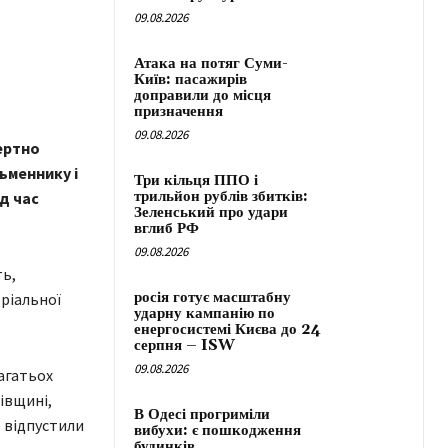
09.08.2026
Атака на потяг Суми-
Київ: пасажирів
доправили до місця
призначення
09.08.2026
ертно
ьменнику і
Три кільця ППО і
трильйон рублів збитків:
д час
Зеленський про удари
вглиб РФ
09.08.2026
ть,
росія готує масштабну
оріальної
ударну кампанію по
енергосистемі Києва до 24
серпня – ISW
09.08.2026
агатьох
ківщині,
В Одесі прогриміли
е відпустили
вибухи: є пошкодження
будинків