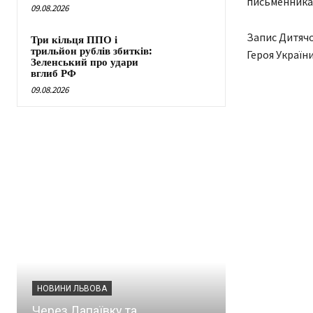
письменника
09.08.2026
Запис Дитяч
Три кільця ППО і
трильйон рублів збитків:
Героя Украї
Зеленський про удари
вглиб РФ
09.08.2026
Share
НОВИНИ ЛЬВОВА
Через Лапаївку та