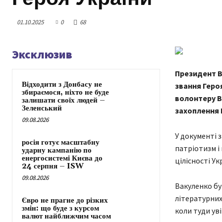
01.10.2025
0
68
Эксклюзив
Президент В
Відходити з Донбасу не
звання Геро
збираємося, ніхто не буде
волонтеру В
залишати своїх людей –
Зеленський
захоплення 
09.08.2026
У документі 
росія готує масштабну
патріотизм і
ударну кампанію по
енергосистемі Києва до
цілісності Ук
24 серпня – ISW
09.08.2026
Вакуленко бу
літературних 
Євро не прагне до різких
змін: що буде з курсом
коли туди ув
валют найближчим часом