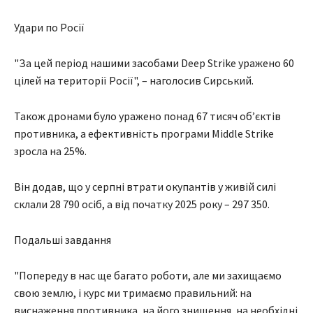
Удари по Росії
"За цей період нашими засобами Deep Strike уражено 60
цілей на території Росії", – наголосив Сирський.
Також дронами було уражено понад 67 тисяч об’єктів
противника, а ефективність програми Middle Strike
зросла на 25%.
Він додав, що у серпні втрати окупантів у живій силі
склали 28 790 осіб, а від початку 2025 року – 297 350.
Подальші завдання
"Попереду в нас ще багато роботи, але ми захищаємо
свою землю, і курс ми тримаємо правильний: на
виснаження противника, на його знищення, на необхідні