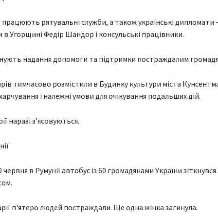
ії працюють рятувальні служби, а також українські дипломати 
и в Угорщині Федір Шандор і консульські працівники.
нують надання допомоги та підтримки постраждалим громадя
рів тимчасово розмістили в Будинку культури міста Кунсентма
харчування і належні умови для очікування подальших дій.
ії наразі з’ясовуються.
нії
 червня в Румунії автобус із 60 громадянами України зіткнувся 
сом.
ТЕХНОЛОГІЇ
А
Meta услід за Anthropic і
арії п'ятеро людей постраждали. Ще одна жінка загинула.