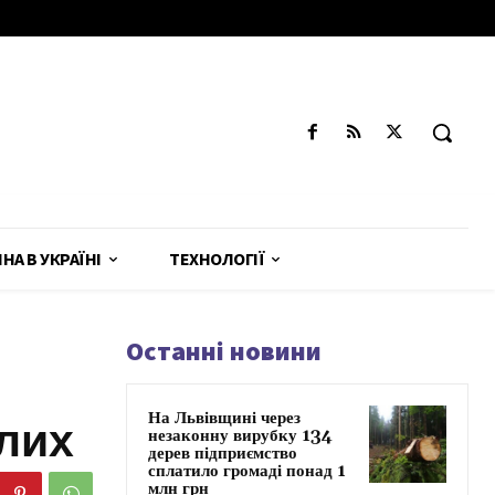
ЙНА В УКРАЇНІ
ТЕХНОЛОГІЇ
Останні новини
На Львівщині через
лих
незаконну вирубку 134
дерев підприємство
сплатило громаді понад 1
млн грн