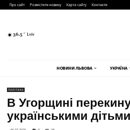
Про сайт
Розмістити новину
Карта сайту
Контакти
36.5
C
Lviv
НОВИНИ ЛЬВОВА
УКРАЇНА
ПОЛІТИКА
В Угорщині перекину
українськими дітьм
06.07.2025
0
38