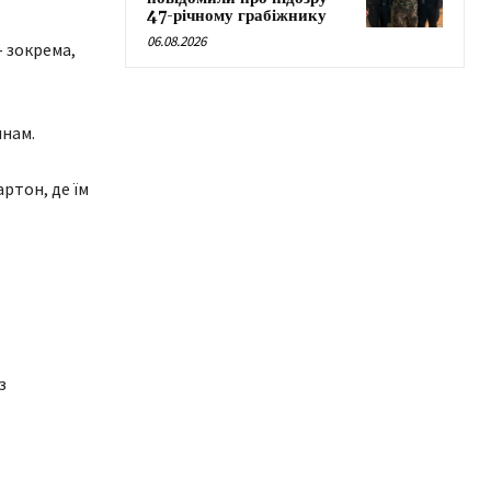
47-річному грабіжнику
06.08.2026
– зокрема,
нам.
ртон, де їм
з
СВІТ
СВІТ