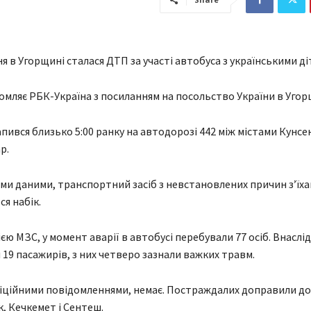
я в Угорщині сталася ДТП за участі автобуса з українськими ді
омляє РБК-Україна з посиланням на посольство України в Угор
пився близько 5:00 ранку на автодорозі 442 між містами Кунсе
р.
ми даними, транспортний засіб з невстановлених причин з’їха
я набік.
ю МЗС, у момент аварії в автобусі перебували 77 осіб. Внаслід
19 пасажирів, з них четверо зазнали важких травм.
іційними повідомленнями, немає. Постраждалих доправили до 
к, Кечкемет і Сентеш.