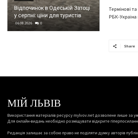
У Львові на 
Відпочинок в Одеській Затоці
три дні обме
Термінові та
у серпні: ціни для туристів
курсуватим
РБК-Україна 
06.08.2026
0
06.08.2026
0
Share
МІЙ ЛЬВІВ
Використання матеріалів ресурсу mylvov.net дозволене лише за ум
Для онлайн-видань необхідно розміщувати відкрите гіперпосиланн
Редакція залишає за собою право не поділяти думку авторів публіка