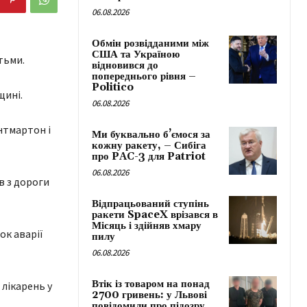
06.08.2026
Обмін розвідданими між
США та Україною
тьми.
відновився до
попереднього рівня –
Politico
щині.
06.08.2026
нтмартон і
Ми буквально б’ємося за
кожну ракету, – Сибіга
про PAC-3 для Patriot
06.08.2026
в з дороги
Відпрацьований ступінь
ракети SpaceX врізався в
Місяць і здійняв хмару
ок аварії
пилу
06.08.2026
Втік із товаром на понад
лікарень у
2700 гривень: у Львові
повідомили про підозру