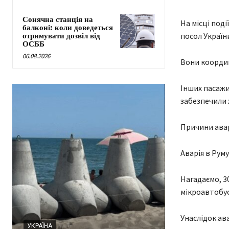
Сонячна станція на
На місці под
балконі: коли доведеться
посол Україн
отримувати дозвіл від
ОСББ
06.08.2026
Вони коорди
Інших пасажи
забезпечили 
Причини авар
Аварія в Руму
Нагадаємо, 30
мікроавтобу
НОВИНИ ЛЬВОВ
Унаслідок ав
УКРАЇНА