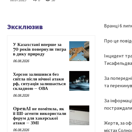
Эксклюзив
Вранці 6 липн
Про це повід
У Казахстані вперше за
70 років повернули тигра
в дику природу
Інцидент тра
06.08.2026
Тисафельдва
Херсон залишився без
За попередні
світла після нічної атаки
рф, ситуація залишається
та перекинувс
складною – ОВА
06.08.2026
За інформаціє
постраждали 
OpenAI не помітила, як
її ШІ-агенти використали
форум для хакерської
Жертв, за оф
атаки – ЗМІ
06.08.2026
містах Солно