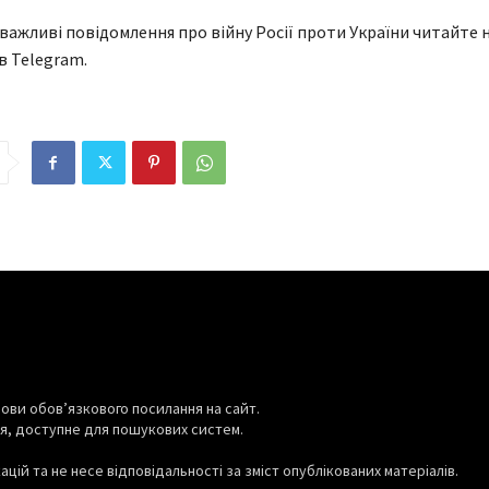
вулиці Науковій на
OpenAI заявила про злам
жать рух: як
своєю ШІ-моделлю іншої
 важливі повідомлення про війну Росії проти України читайте н
е тролейбус №22
системи
в Telegram.
06.08.2026
0
ови обов’язкового посилання на сайт.
я, доступне для пошукових систем.
цій та не несе відповідальності за зміст опублікованих матеріалів.