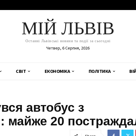
МІЙ ЛЬВІВ
Останні Львівські новини та події за сьогодні
Четвер, 6 Серпня, 2026
СВІТ
ЕКОНОМІКА
ПОЛІТИКА
ВІ
вся автобус з
и: майже 20 постражда
Share