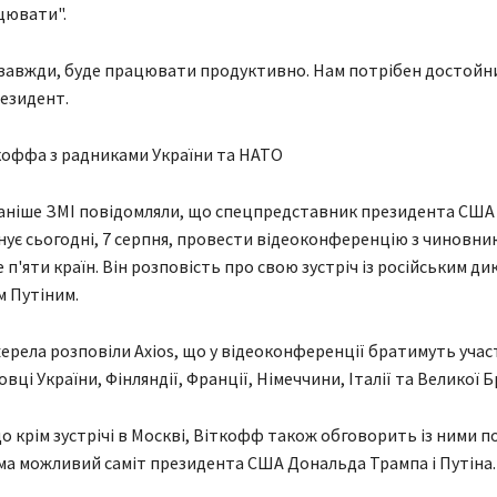
цювати".
 і завжди, буде працювати продуктивно. Нам потрібен достойни
езидент.
коффа з радниками України та НАТО
аніше ЗМІ повідомляли, що спецпредставник президента США
ує сьогодні, 7 серпня, провести відеоконференцію з чиновни
 п'яти країн. Він розповість про свою зустріч із російським д
 Путіним.
ерела розповіли Axios, що у відеоконференції братимуть учас
ці України, Фінляндії, Франції, Німеччини, Італії та Великої Б
що крім зустрічі в Москві, Віткофф також обговорить із ними 
ма можливий саміт президента США Дональда Трампа і Путіна.