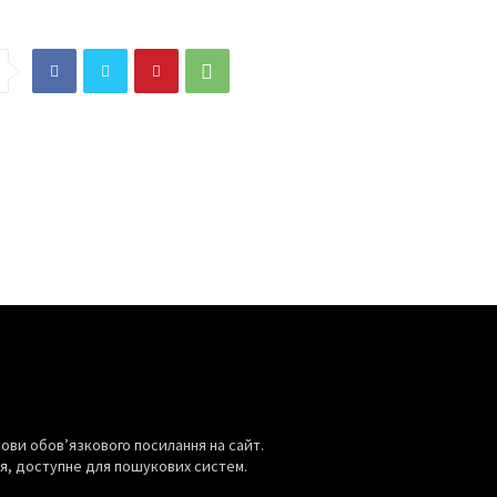
ВІЙНА В УКРАЇНІ
обляють вчителі
Кім Чен Ин заробив $22 млрд
 Україні:
на тлі війні рф проти України –
та середні доходи
Bloomberg
07.08.2026
0
ови обов’язкового посилання на сайт.
я, доступне для пошукових систем.