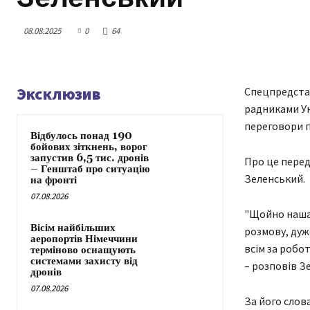
08.08.2025
0
64
Эксклюзив
Спецпредста
радниками Ук
переговори 
Відбулось понад 190
бойових зіткнень, ворог
запустив 6,5 тис. дронів
Про це перед
– Генштаб про ситуацію
Зеленський.
на фронті
07.08.2026
"Щойно наша 
Вісім найбільших
розмову, дуж
аеропортів Німеччини
всім за робо
терміново оснащують
системами захисту від
– розповів З
дронів
07.08.2026
За його слов