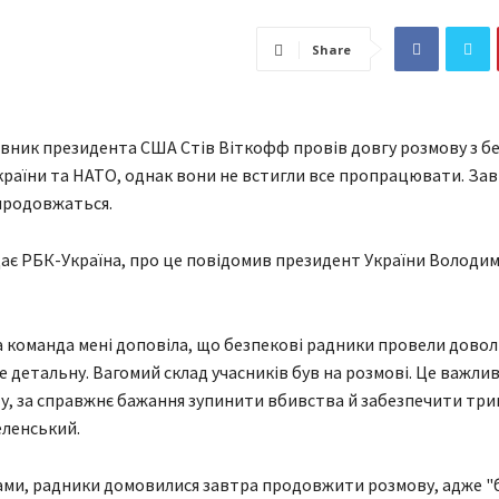
Share
вник президента США Стів Віткофф провів довгу розмову з б
раїни та НАТО, однак вони не встигли все пропрацювати. За
продовжаться.
ає РБК-Україна, про це повідомив президент України Володи
команда мені доповіла, що безпекові радники провели довол
е детальну. Вагомий склад учасників був на розмові. Це важли
ту, за справжнє бажання зупинити вбивства й забезпечити три
еленський.
ами, радники домовилися завтра продовжити розмову, адже "