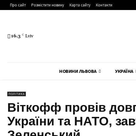
Про сайт
Розмістити новину
Карта сайту
Контакти
16.3
C
Lviv
НОВИНИ ЛЬВОВА
УКРАЇНА
ПОЛІТИКА
Віткофф провів дов
України та НАТО, за
Зеленський