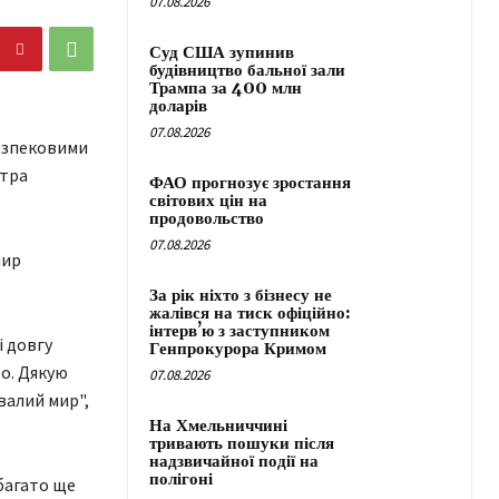
07.08.2026
Суд США зупинив
будівництво бальної зали
Трампа за 400 млн
доларів
07.08.2026
езпековими
втра
ФАО прогнозує зростання
світових цін на
продовольство
07.08.2026
мир
За рік ніхто з бізнесу не
жалівся на тиск офіційно:
інтерв’ю з заступником
і довгу
Генпрокурора Кримом
во. Дякую
07.08.2026
валий мир",
На Хмельниччині
тривають пошуки після
надзвичайної події на
полігоні
багато ще