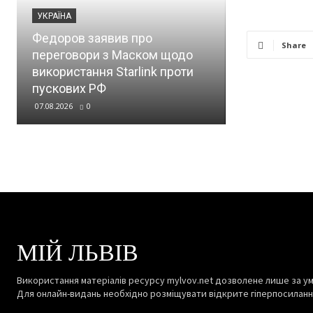
УКРАЇНА
УКРАЇНА
Федоров заявив про
Share
переговори з Маском щодо
Скільки зар
використання Starlink проти
математики в
пускових РФ
мінімальні 
07.08.2026
0
07.08.2026
0
МІЙ ЛЬВІВ
Використання матеріалів ресурсу mylvov.net дозволене лише за ум
Для онлайн-видань необхідно розміщувати відкрите гіперпосиланн