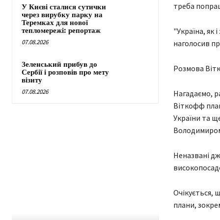
треба попра
У Києві сталися сутички
через вирубку парку на
Теремках для нової
тепломережі: репортаж
"Україна, як
07.08.2026
наголосив пр
Зеленський прибув до
Розмова Віт
Сербії і розповів про мету
візиту
07.08.2026
Нагадаємо, р
Віткофф план
України та ще
Володимиром
Неназвані дж
високопосадов
Очікується, 
плани, зокре