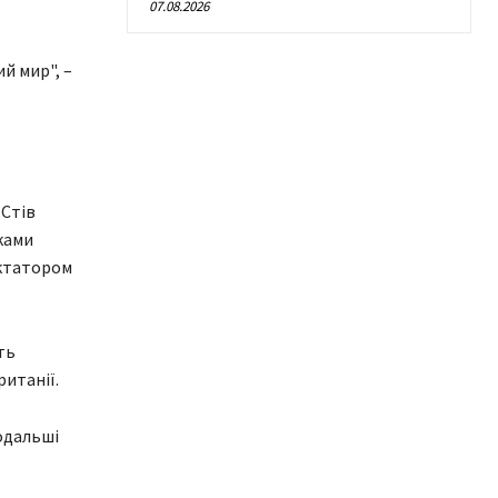
07.08.2026
й мир", –
 Стів
ками
иктатором
ть
ританії.
подальші