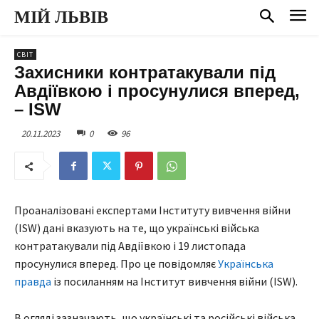
МІЙ ЛЬВІВ
СВІТ
Захисники контратакували під
Авдіївкою і просунулися вперед,
– ISW
20.11.2023
0
96
Проаналізовані експертами Інституту вивчення війни
(ISW) дані вказують на те, що українські війська
контратакували під Авдіївкою і 19 листопада
просунулися вперед. Про це повідомляє
Українська
правда
із посиланням на Інститут вивчення війни (ISW).
В огляді зазначають, що українські та російські війська