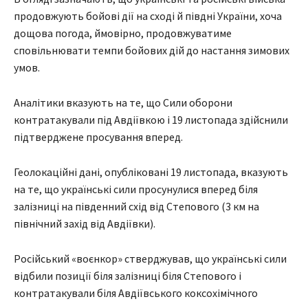
продовжують бойові дії на сході й півдні України, хоча
дощова погода, ймовірно, продовжуватиме
сповільнювати темпи бойових дій до настання зимових
умов.
Аналітики вказують на те, що Сили оборони
контратакували під Авдіївкою і 19 листопада здійснили
підтверджене просування вперед.
Геолокаційні дані, опубліковані 19 листопада, вказують
на те, що українські сили просунулися вперед біля
залізниці на південний схід від Степового (3 км на
північний захід від Авдіївки).
Російський «воєнкор» стверджував, що українські сили
відбили позиції біля залізниці біля Степового і
контратакували біля Авдіївського коксохімічного