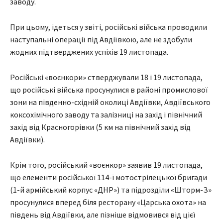
заводу.
При цьому, ідеться у звіті, російські війська проводили
наступальні операції під Авдіївкою, але не здобули
жодних підтверджених успіхів 19 листопада.
Російські «воєнкори» стверджували 18 і 19 листопада,
що російські війська просунулися в районі промислової
зони на південно-східній околиці Авдіївки, Авдіївського
коксохімічного заводу та залізниці на захід і північний
захід від Красногорівки (5 км на північний захід від
Авдіївки).
Крім того, російський «воєнкор» заявив 19 листопада,
що елементи російської 114-ї мотострілецької бригади
(1-й армійський корпус «ДНР») та підрозділи «Шторм-З»
просунулися вперед біля ресторану «Царська охота» на
південь від Авдіївки, але пізніше відмовився від цієї