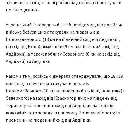
заяви після того, як інші російські джерела спростували
це твердження.
Український Генеральний штаб повідомив, що російські
війська безуспішно атакували на південь від
Новокалинового (13 км на північний схід від Авдіївки),
на схід від Новобахмутівки (9 км на північний захід від
Авдіївки), а також поблизу Сєверного (6 км на захід від
Авдіївки) та Авдіївки.
Разом з тим, російські джерела стверджували, що 18 і 19
листопада окупанти атакували поблизу
Первомайського (10 км на південний захід від Авдіївки) і
Сєверного; на захід від Красногорівки; на південь від
терикону на північний захід від Авдіївки; на схід від
коксохімічного заводу; в напрямку Новокалинового; і з
промзони на південний схід від Авдіївки.