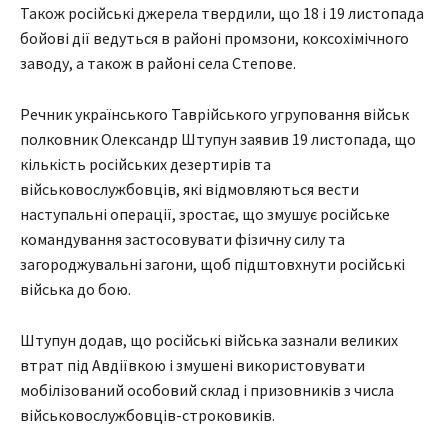
Також російські джерела твердили, що 18 і 19 листопада
бойові дії ведуться в районі промзони, коксохімічного
заводу, а також в районі села Степове.
Речник українського Таврійського угруповання військ
полковник Олександр Штупун заявив 19 листопада, що
кількість російських дезертирів та
військовослужбовців, які відмовляються вести
наступальні операції, зростає, що змушує російське
командування застосовувати фізичну силу та
загороджувальні загони, щоб підштовхнути російські
війська до бою.
Штупун додав, що російські війська зазнали великих
втрат під Авдіївкою і змушені використовувати
мобілізований особовий склад і призовників з числа
військовослужбовців-строковиків.