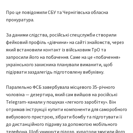
Про це повідомили СБУ та Чернігівська обласна
прокуратура.
За даними слідства, російські спецслужби створили
фейковий профіль «дівчини» на сайті знайомств, через
який встановили контакт із військовим ТрО та
запросили його на побачення. Саме на це «побачення»
українського захисника планували виманити, щоб
підірвати заздалегідь підготовлену вибухівку.
Паралельно ФСБ завербувала місцевого 35-річного
чоловіка — дезертира, який сам вийшов на російські
Telegram-канали у пошуках «легкого заробітку». Він
отримав інструкції купити компоненти для саморобного
вибухового пристрою, зібрати бомбу та підготувати її
до дистанційного підриву за допомогою мобільного
телефона. Щоб уникнути підозр, куратори змусили його