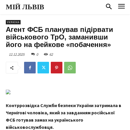
МІЙ ЛЬВІВ
УКРАЇНА
Агент ФСБ планував підірвати
військового ТрО, заманивши
його на фейкове «побачення»
12.12.2025
0
62
Контррозвідка Служби безпеки України затримала в
Чернігові чоловіка, який за завданням російської
ФСБ готував замах на українського
військовослужбовця.