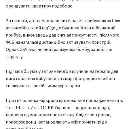
орендувати квартиру подобово.
За планом, агент мав залишити пакет з вибухівкою біля
автомобіля, який під’їде до будинку. Коли військовий
прибув, виконавець дав сигнал присутності, після чого
ФСБ намагалася дистанційно активувати пристрій.
Однак СБУ вчасно нейтралізувала бомбу, запобігши
теракту.
Під час обшуків у затриманого вилучили матеріали для
виготовлення вибухівки та смартфон, через який він
спілкувався з російським куратором.
Проти чоловіка відкрили кримінальне провадження за ч.
1 ст. 14 та ч. 2 ст. 111 КК України — державна зрада,
вчинена в умовах воєнного стану. Слідство триває,
правоохоронці встановлюють усіх причетних до