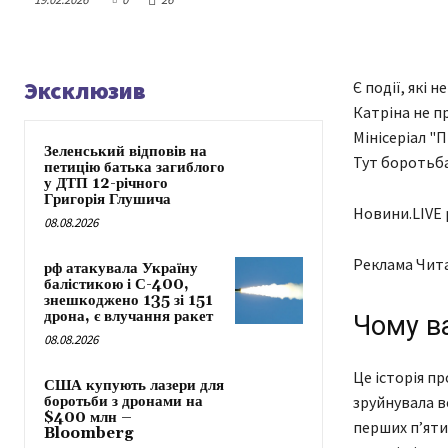
Эксклюзив
Є події, які 
Катріна не п
Мінісеріал "
Зеленський відповів на
Тут боротьба
петицію батька загиблого
у ДТП 12-річного
Григорія Глушича
Новини.LIVE 
08.08.2026
Реклама Чит
рф атакувала Україну
балістикою і С-400,
знешкоджено 135 зі 151
дрона, є влучання ракет
Чому ва
08.08.2026
Це історія п
США купують лазери для
боротьби з дронами на
зруйнувала в
$400 млн –
перших п’яти 
Bloomberg