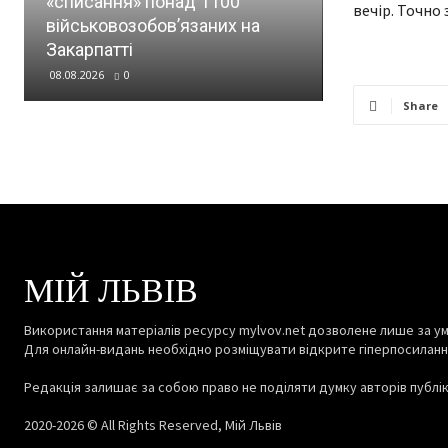
«списання» понад 1100
Бійці ЗСУ о
вечір. Точно 
військовозобов’язаних на
спорядженн
Закарпатті
в нього вхо
08.08.2026
0
08.08.2026
0
Share
МІЙ ЛЬВІВ
Використання матеріалів ресурсу mylvov.net дозволене лише за ум
Для онлайн-видань необхідно розміщувати відкрите гіперпосиланн
Редакція залишає за собою право не поділяти думку авторів публіка
2020-2026 © All Rights Reserved, Мій Львів