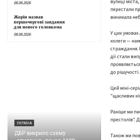
вулиці міста
08.08.2026
перестали пр
виникала неб
Жорін назвав
першочергові завдання
для нового головкома
У цих умовах 
08.08.2026
колеги — нам
страждання. 
дії стали ви
проявляється 
до рішучості.
Цей міні-сері
"щасливих кін
Раніше ми пис
престолів". Д
УКРАЇНА
ПОЛІТИКА
ДБР викрило схему
Також ми пов