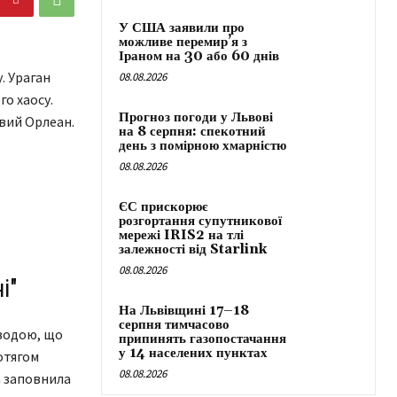
У США заявили про
можливе перемир’я з
Іраном на 30 або 60 днів
. Ураган
08.08.2026
го хаосу.
Прогноз погоди у Львові
овий Орлеан.
на 8 серпня: спекотний
день з помірною хмарністю
08.08.2026
ЄС прискорює
розгортання супутникової
мережі IRIS2 на тлі
залежності від Starlink
08.08.2026
і"
На Львівщині 17–18
серпня тимчасово
 водою, що
припинять газопостачання
у 14 населених пунктах
отягом
08.08.2026
да заповнила