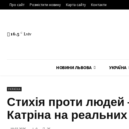
Про сайт
Розмістити новину
Карта сайту
Контакти
16.5
C
Lviv
НОВИНИ ЛЬВОВА
УКРАЇНА
УКРАЇНА
Стихія проти людей 
Катріна на реальних
19.02.2026
0
26