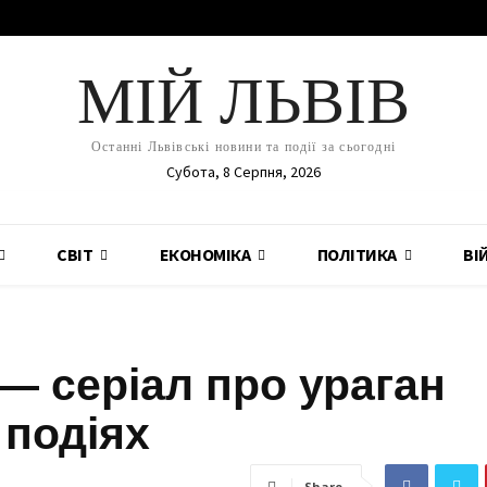
МІЙ ЛЬВІВ
Останні Львівські новини та події за сьогодні
Субота, 8 Серпня, 2026
СВІТ
ЕКОНОМІКА
ПОЛІТИКА
ВІ
— серіал про ураган
 подіях
Share