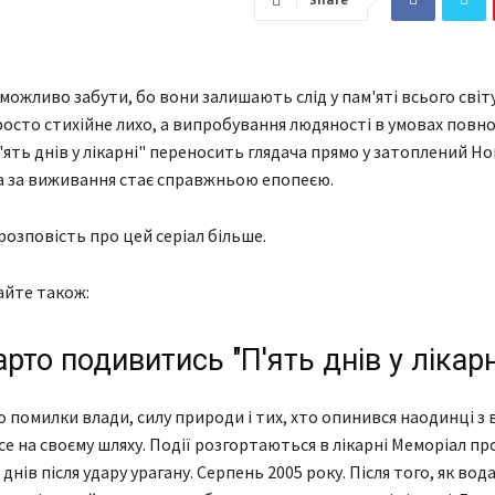
неможливо забути, бо вони залишають слід у пам'яті всього світу
росто стихійне лихо, а випробування людяності в умовах повно
П'ять днів у лікарні" переносить глядача прямо у затоплений Н
 за виживання стає справжньою епопеєю.
розповість про цей серіал більше.
айте також:
рто подивитись "П'ять днів у лікарн
ро помилки влади, силу природи і тих, хто опинився наодинці з
се на своєму шляху. Події розгортаються в лікарні Меморіал пр
днів після удару урагану. Серпень 2005 року. Після того, як во