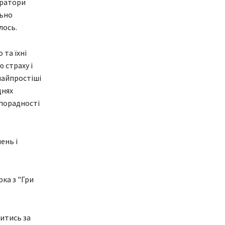
ератори
льно
лось.
 та їхні
 страху і
найпростіші
днях
зпорадності
ень і
рка з "Гри
НОВИНИ ЛЬВОВА
ПОЛІТИКА
итись за