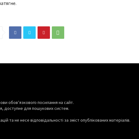
тримали особливе
балістикою і С-400,
затягне.
я Бундесверу: що
знешкоджено 135 зі 151
дить
дрона, є влучання ракет
08.08.2026
0
ови обов’язкового посилання на сайт.
я, доступне для пошукових систем.
цій та не несе відповідальності за зміст опублікованих матеріалів.