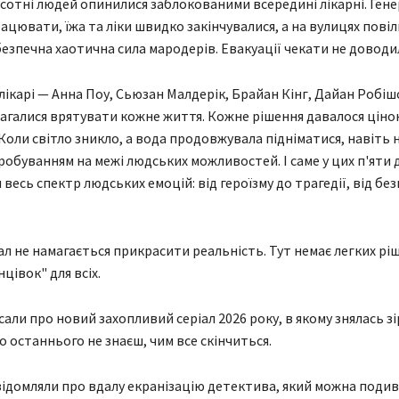
, сотні людей опинилися заблокованими всередині лікарні. Ген
ацювати, їжа та ліки швидко закінчувалися, а на вулицях пові
езпечна хаотична сила мародерів. Евакуації чекати не доводи
лікарі — Анна Поу, Сьюзан Малдерік, Брайан Кінг, Дайан Робішо
агалися врятувати кожне життя. Кожне рішення давалося ціною
Коли світло зникло, а вода продовжувала підніматися, навіть 
пробуванням на межі людських можливостей. І саме у цих п'яти 
весь спектр людських емоцій: від героїзму до трагедії, від бе
ал не намагається прикрасити реальність. Тут немає легких ріш
цівок" для всіх.
али про новий захопливий серіал 2026 року, в якому знялась зі
о останнього не знаєш, чим все скінчиться.
ВІЙНА В УКРАЇНІ
рф атакувала Україну
ідомляли про вдалу екранізацію детектива, який можна подив