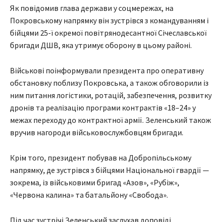
Як повідомив глава держави у соцмережах, на
Покровському напрямку він зустрівся з командуванням і
бійцями 25-ї окремої повітрянодесантної Січеславської
бригади ДШВ, яка утримує оборону в цьому районі.
Військові поінформували президента про оперативну
обстановку поблизу Покровська, а також обговорили із
ним питання логістики, ротацій, забезпечення, розвитку
дронів та реалізацію програми контрактів «18–24» у
межах переходу до контрактної армії. Зеленський також
вручив нагороди військовослужбовцям бригади.
Крім того, президент побував на Добропільському
напрямку, де зустрівся з бійцями Національної гвардії —
зокрема, із військовими бригад «Азов», «Рубіж»,
«Червона калина» та батальйону «Свобода».
Під час зустрічі Зеленський заслухав доповіді