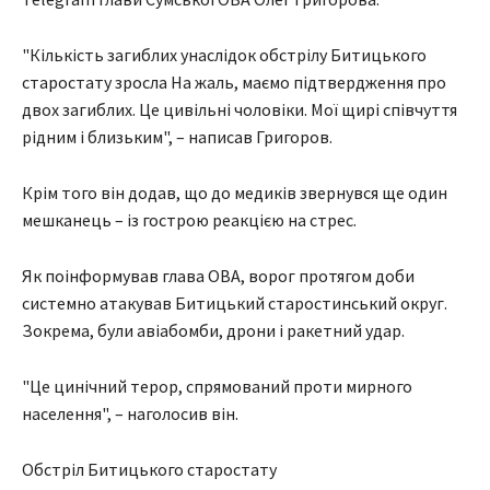
"Кількість загиблих унаслідок обстрілу Битицького
старостату зросла На жаль, маємо підтвердження про
двох загиблих. Це цивільні чоловіки. Мої щирі співчуття
рідним і близьким", – написав Григоров.
Крім того він додав, що до медиків звернувся ще один
мешканець – із гострою реакцією на стрес.
Як поінформував глава ОВА, ворог протягом доби
системно атакував Битицький старостинський округ.
Зокрема, були авіабомби, дрони і ракетний удар.
"Це цинічний терор, спрямований проти мирного
населення", – наголосив він.
Обстріл Битицького старостату