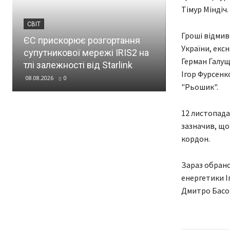
Тімур Міндіч.
СВІТ
УКРАЇНА
Гроші відмив
ЄС прискорює розгортання
У Болгарії в
України, екс
супутникової мережі IRIS2 на
газопроводу 
Герман Галущ
тлі залежності від Starlink
кордону з Р
Ігор Фурсенко
08.08.2026
0
08.08.2026
0
"Рьошик".
12 листопада
зазначив, що 
кордон.
Зараз обрано
енергетики І
Дмитро Басов