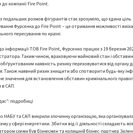
до компанії Fire Point.
 з подальших розмов фігурантів стає зрозуміло, що єдина ціль
ання Фурсенка до Fire Point – це отримання можливості виїха
льного пересування по країні.
до інформації ТОВ Fire Point, Фурсенко працює з 19 березня 20
істратора. Таким чином, враховуючи майновий стан і обставин
обґрунтованим наявність ризику переховуватися від органу 
я. Також наявний ризик знищити або спотворити будь-яку ін
тне значення для встановлення обставин кримінального право
 в САП.
дас": подробиці
о НАБУ та САП викрили злочинну організацію, яка організувал
ему у сфері енергетики. Збитки від її діяльності складають мі
атором схеми був бізнесмен та колишній бізнес-партнер Зелен