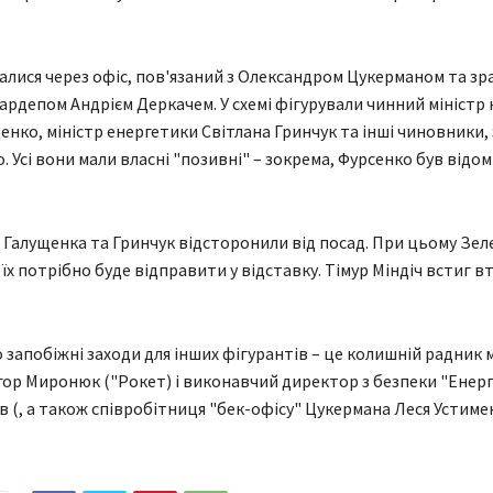
ПОЛІТИКА
Зеленський та Сибіга
алися через офіс, пов'язаний з Олександром Цукерманом та з
ибухнув дрон біля
подякували Сенату США за
нардепом Андрієм Деркачем. У схемі фігурували чинний міністр 
за 100 метрів від
ухвалення “пекельних
енко, міністр енергетики Світлана Гринчук та інші чиновники,
умунією
санкцій”
. Усі вони мали власні "позивні" – зокрема, Фурсенко був відом
08.08.2026
0
 Галущенка та Гринчук відсторонили від посад. При цьому Зе
їх потрібно буде відправити у відставку. Тімур Міндіч встиг в
 запобіжні заходи для інших фігурантів – це колишній радник 
гор Миронюк ("Рокет) і виконавчий директор з безпеки "Енер
 (, а також співробітниця "бек-офісу" Цукермана Леся Устиме