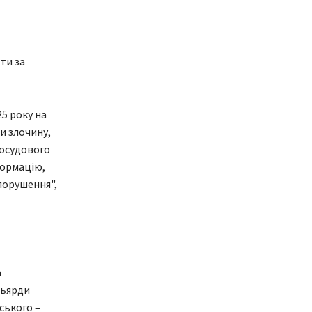
ти за
25 року на
и злочину,
досудового
формацію,
порушення",
а
льярди
ського –