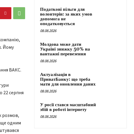
Податкові пільги для
волонтерів: за яких умов
допомога не
оподатковується
08.08.2026
компанію,
Молдова може дати
. Йому
Україні знижку 50% на
вантажні перевезення
08.08.2026
ання ВАКС.
Актуалізація в
ПриватБанку: що треба
мати для оновлення даних
тури
08.08.2026
о 22 серпня
У росії стався масштабний
збій в роботі інтернету
к розмов,
08.08.2026
 ще одним
аштувався