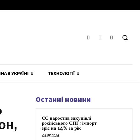
ЙНА В УКРАЇНІ
ТЕХНОЛОГІЇ
Останні новини
о
ЄС наростив закупівлі
он,
російського СПГ: імпорт
зріс на 14% за рік
08.08.2026