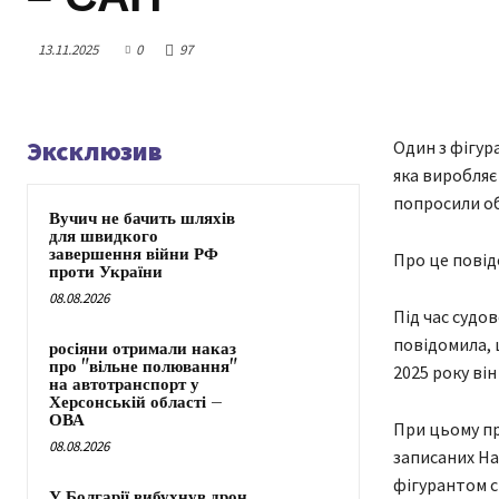
13.11.2025
0
97
Эксклюзив
Один з фігур
яка виробляє
попросили об
Вучич не бачить шляхів
для швидкого
завершення війни РФ
Про це повід
проти України
08.08.2026
Під час судо
повідомила, щ
росіяни отримали наказ
про "вільне полювання"
2025 року він
на автотранспорт у
Херсонській області –
ОВА
При цьому пр
08.08.2026
записаних На
фігурантом с
У Болгарії вибухнув дрон