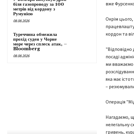
вже Фурсенко 
біля газопроводу за 100
метрів від кордону з
Румунією
Окрім цього,
08.08.2026
працевлаштув
кордон та ві
Туреччина обмежила
прохід суден у Чорне
море через сплеск атак, –
Bloomberg
"Відповідно 
08.08.2026
посаді адмін
ми вважаємо 
розслідуванн
яка має істо
– резюмували
Операція "Мі
Нагадаємо, щ
нелегальну сх
гривень, кур