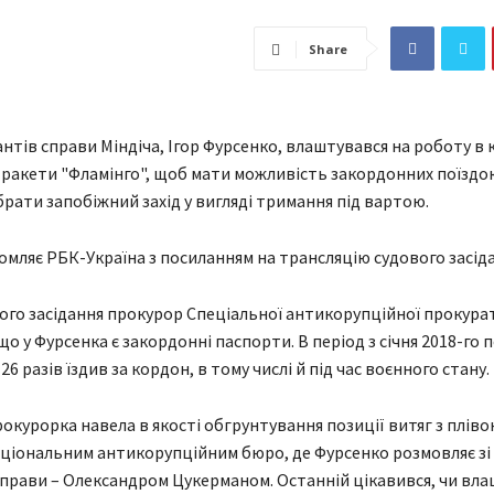
Share
антів справи Міндіча, Ігор Фурсенко, влаштувався на роботу в 
 ракети "Фламінго", щоб мати можливість закордонних поїздок
рати запобіжний захід у вигляді тримання під вартою.
омляє РБК-Україна з посиланням на трансляцію судового засід
вого засідання прокурор Спеціальної антикорупційної прокура
о у Фурсенка є закордонні паспорти. В період з січня 2018-го п
 26 разів їздив за кордон, в тому числі й під час воєнного стану.
окурорка навела в якості обгрунтування позиції витяг з пліво
ціональним антикорупційним бюро, де Фурсенко розмовляє зі
прави – Олександром Цукерманом. Останній цікавився, чи вл