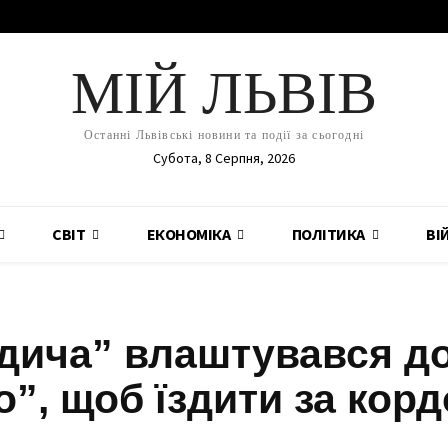
МІЙ ЛЬВІВ
Останні Львівські новини та події за сьогодні
Субота, 8 Серпня, 2026
СВІТ
ЕКОНОМІКА
ПОЛІТИКА
ВІ
ндича” влаштувався д
”, щоб їздити за корд