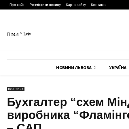
Про сайт
Розмістити новину
Карта сайту
Контакти
24.1
C
Lviv
НОВИНИ ЛЬВОВА
УКРАЇНА
ПОЛІТИКА
Бухгалтер “схем Мі
виробника “Фламінго
– САП