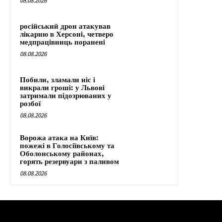
08.08.2026
російський дрон атакував
лікарню в Херсоні, четверо
медпрацівниць поранені
08.08.2026
Побили, зламали ніс і
викрали гроші: у Львові
затримали підозрюваних у
розбої
08.08.2026
Ворожа атака на Київ:
пожежі в Голосіївському та
Оболонському районах,
горять резервуари з паливом
08.08.2026