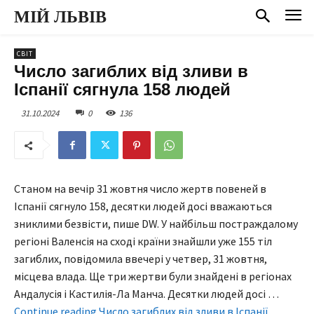
МІЙ ЛЬВІВ
СВІТ
Число загиблих від зливи в
Іспанії сягнула 158 людей
31.10.2024
0
136
Станом на вечір 31 жовтня число жертв повеней в
Іспанії сягнуло 158, десятки людей досі вважаються
зниклими безвісти, пише DW. У найбільш постраждалому
регіоні Валенсія на сході країни знайшли уже 155 тіл
загиблих, повідомила ввечері у четвер, 31 жовтня,
місцева влада. Ще три жертви були знайдені в регіонах
Андалусія і Кастилія-Ла Манча. Десятки людей досі …
Continue reading Число загиблих від зливи в Іспанії