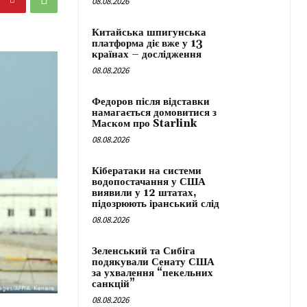
08.08.2026
Китайська шпигунська
платформа діє вже у 13
країнах – дослідження
08.08.2026
Федоров після відставки
намагається домовитися з
Маском про Starlink
08.08.2026
Кібератаки на системи
водопостачання у США
виявили у 12 штатах,
підозрюють іранський слід
08.08.2026
Зеленський та Сибіга
подякували Сенату США
за ухвалення “пекельних
санкцій”
08.08.2026