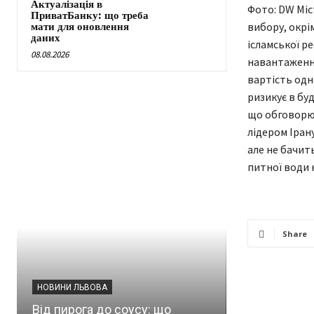
Актуалізація в
Фото: DW Міс
ПриватБанку: що треба
вибору, окрі
мати для оновлення
даних
ісламської р
08.08.2026
навантаження
вартість одно
ризикує в бу
що обговорюв
лідером Іран
але не бачит
питної води 
Share
СВІТ
Суд США зу
НОВИНИ ЛЬВОВА
будівництво
Від пирога до соусу: що
Трампа в Бі