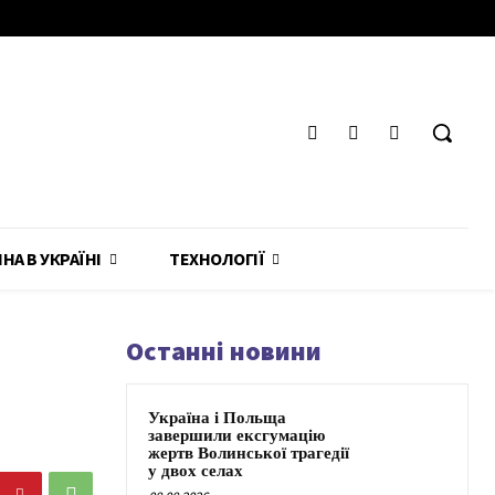
ЙНА В УКРАЇНІ
ТЕХНОЛОГІЇ
Останні новини
Україна і Польща
завершили ексгумацію
жертв Волинської трагедії
у двох селах