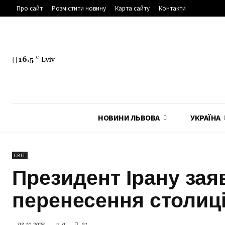
Про сайт
Розмістити новину
Карта сайту
Контакти
16.5
C
Lviv
НОВИНИ ЛЬВОВА
УКРАЇНА
СВІТ
Президент Ірану зая
перенесення столиц
03.10.2025
0
91