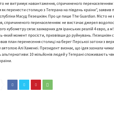
то не витримує навантаження, спричиненого перенаселенням І
м як перенести столицю з Тегерана на південь країни", заявив
еспубліки Масуд Пезешкіян. Про це пише The Guardian. Місто не
, спричиненого перенаселенням: не вистачає джерел водопос
го кубометру сягає захмарних для іранських реалій 4 євро, а м
дь-який момент просісти, призвівши до руйнувань. Пезешкіян 
ав план перенесення столиці на берег Перської затоки з ве
у аятолою Алі Хаменеї. Президент визнає, що ідея зазнала чима
ь альтернативи: 10 мільйонів людей у Тегерані споживають чве
країни.
СВІТ
пинив
 бальної зали
ЄС прискорює розгортання
лому домі за $400
супутникової мережі IRIS2 на