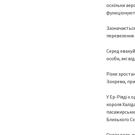
оскільки аеро
функціонуют
Зазначається
перевезення 
Серед евакуй
особи, які ві
Різке зроста
Зокрема, при
У Ер-Ріяді є
короля Халіда
пасажирських
Близького Сх
Окрім того, в