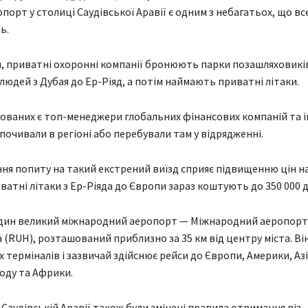
порт у столиці Саудівської Аравії є одним з небагатьох, що вс
ь.
, приватні охоронні компанії бронюють парки позашляховикі
людей з Дубая до Ер-Ріяд, а потім наймають приватні літаки.
ованих є топ-менеджери глобальних фінансових компаній та і
дпочивали в регіоні або перебували там у відрядженні.
ння попиту на такий екстрений виїзд сприяє підвищенню цін на
ватні літаки з Ер-Ріяда до Європи зараз коштують до 350 000 д
 один великий міжнародний аеропорт — Міжнародний аеропорт 
 (RUH), розташований приблизно за 35 км від центру міста. Він
 терміналів і зазвичай здійснює рейси до Європи, Америки, Азі
оду та Африки.
 Саудівській Аравії також були змінені правила отримання віз 