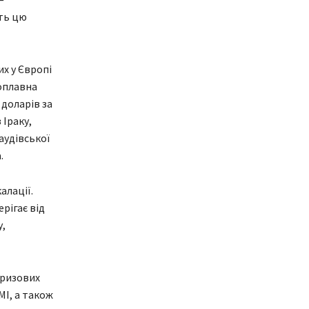
ить цю
их у Європі
оплавна
 доларів за
 Іраку,
аудівської
.
алації.
рігає від
у,
кризових
МІ, а також