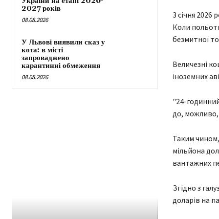
України на етапі 2026-
2027 років
3 січня 2026 
08.08.2026
Коли польоти
безмитної то
У Львові виявили сказ у
кота: в місті
запроваджено
Величезні ко
карантинні обмеження
іноземних аві
08.08.2026
"24-годинний
до, можливо, 
Таким чином,
мільйона дол
вантажних пе
Згідно з гал
доларів на п
УКРАЇНА