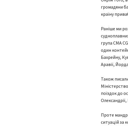
громадяни ба
країну прива
Раніше ми ро
судноплавних
група CMA CG
один контейне
Бахрейну, Ку
Аравії, Йорда
Також писали,
Міністерство
поїздок до о
Олександрії,
Проте мандрі
ситуацій за 