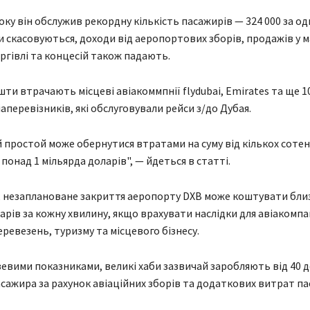
року він обслужив рекордну кількість пасажирів — 324 000 за од
 скасовуються, доходи від аеропортових зборів, продажів у м
ргівлі та концесій також падають.
шти втрачають місцеві авіакоммпнії flydubai, Emirates та ще 1
аперевізників, які обслуговували рейси з/до Дубая.
 простой може обернутися втратами на суму від кількох сотен
понад 1 мільярда доларів", — йдеться в статті.
 незаплановане закриття аеропорту DXB може коштувати бли
арів за кожну хвилину, якщо врахувати наслідки для авіакомпа
ревезень, туризму та місцевого бізнесу.
узевими показниками, великі хаби зазвичай заробляють від 40 д
асажира за рахунок авіаційних зборів та додаткових витрат па