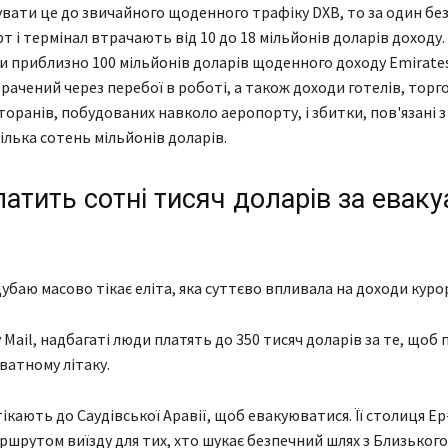
вати це до звичайного щоденного трафіку DXB, то за один бе
ВІЙНА В УКРАЇНІ
т і термінал втрачають від 10 до 18 мільйонів доларів доходу.
лужбовцям у
На Хмельниччині тривають
 приблизно 100 мільйонів доларів щоденного доходу Emirates
 може отримати
пошуки після надзвичайної
рачений через перебої в роботі, а також доходи готелів, торг
 допомогу
події на полігоні
торанів, побудованих навколо аеропорту, і збитки, пов'язані з
07.08.2026
0
ілька сотень мільйонів доларів.
латить сотні тисяч доларів за еваку
Дубаю масово тікає еліта, яка суттєво впливала на доходи куро
 Mail, надбагаті люди платять до 350 тисяч доларів за те, щоб
ватному літаку.
тікають до Саудівської Аравії, щоб евакуюватися. Її столиця Ер
шрутом виїзду для тих, хто шукає безпечний шлях з Близького