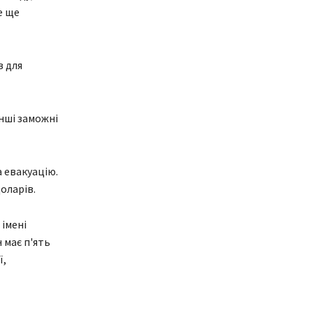
е ще
в для
нші заможні
 евакуацію.
оларів.
імені
 має п'ять
ї,
—