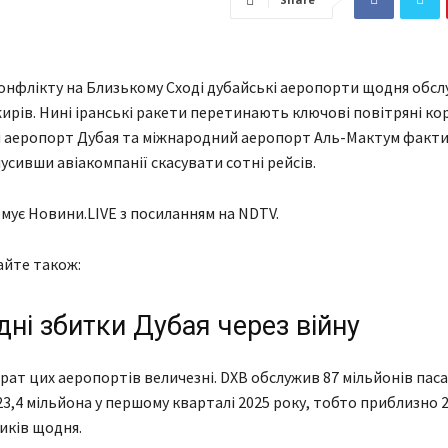
онфлікту на Близькому Сході дубайські аеропорти щодня обсл
жирів. Нині іранські ракети перетинають ключові повітряні ко
 аеропорт Дубая та міжнародний аеропорт Аль-Мактум факт
мусивши авіакомпанії скасувати сотні рейсів.
мує Новини.LIVE з посиланням на NDTV.
айте також:
ні збитки Дубая через війну
ат цих аеропортів величезні. DXB обслужив 87 мільйонів паса
23,4 мільйона у першому кварталі 2025 року, тобто приблизно 2
иків щодня.