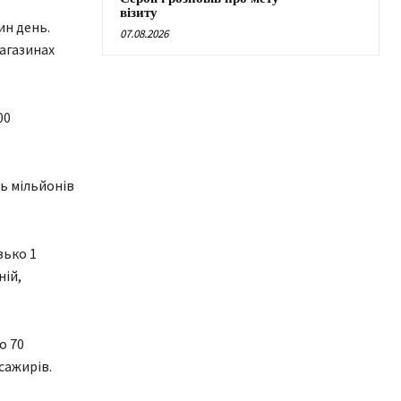
візиту
ин день.
07.08.2026
агазинах
00
ь мільйонів
зько 1
ній,
о 70
сажирів.
НОВИНИ ЛЬВОВА