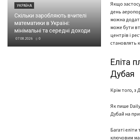
Якщо застосу
УКРАЇНА
Виплати
день аеропор
Скільки заробляють вчителі
військовос
можна додати
математики в Україні:
серпні: хто
може бути вт
мінімальні та середні доходи
матеріальну
центрів і рес
07.08.2026
0
07.08.2026
0
становлять к
Еліта п
Дубая
Крім того, з 
Як пише Daily
Дубай на при
Багаті еліти 
ключовим мар