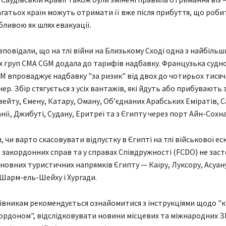
гатьох країн можуть отримати її вже після прибуття, що роб
бливою як шлях евакуації.
зповідали, що на тлі війни на Близькому Сході одна з найбільш
 груп CMA CGM додала до тарифів надбавку. Французька судн
M впроваджує надбавку "за ризик" від двох до чотирьох тисяч
р. Збір стягується з усіх вантажів, які йдуть або прибувають з
вейту, Ємену, Катару, Оману, Об’єднаних Арабських Еміратів, С
нії, Джибуті, Судану, Еритреї та з Єгипту через порт Айн-Сохна
 чи варто скасовувати відпустку в Єгипті на тлі військової еск
 закордонних справ та у справах Співдружності (FCDO) не засте
сновних туристичних напрямків Єгипту — Каїру, Луксору, Асуан
 Шарм-ель-Шейху і Хургади.
вникам рекомендується ознайомитися з інструкціями щодо "
кордоном", відслідковувати новини місцевих та міжнародних З