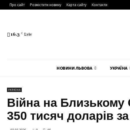
Про сайт
Розмістити новину
Карта сайту
Контакти
16.3
C
Lviv
НОВИНИ ЛЬВОВА
УКРАЇНА
УКРАЇНА
Війна на Близькому 
350 тисяч доларів з
03.03.2026
0
48