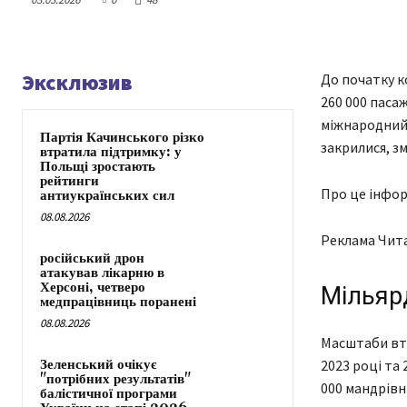
Эксклюзив
До початку к
260 000 паса
міжнародний
Партія Качинського різко
закрилися, з
втратила підтримку: у
Польщі зростають
рейтинги
Про це інфор
антиукраїнських сил
08.08.2026
Реклама Чит
російський дрон
атакував лікарню в
Херсоні, четверо
Мільярд
медпрацівниць поранені
08.08.2026
Масштаби втр
Зеленський очікує
2023 році та 
"потрібних результатів"
000 мандрівн
балістичної програми