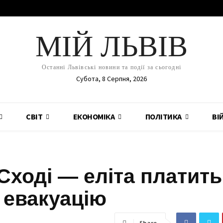
МІЙ ЛЬВІВ
Останні Львівські новини та події за сьогодні
Субота, 8 Серпня, 2026
СВІТ
ЕКОНОМІКА
ПОЛІТИКА
ВІ
Сході — еліта платить
а евакуацію
Share