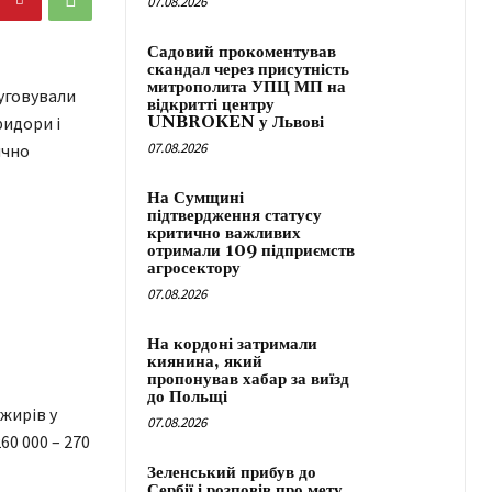
07.08.2026
Садовий прокоментував
скандал через присутність
митрополита УПЦ МП на
уговували
відкритті центру
ридори і
UNBROKEN у Львові
07.08.2026
ично
На Сумщині
підтвердження статусу
критично важливих
отримали 109 підприємств
агросектору
07.08.2026
На кордоні затримали
киянина, який
пропонував хабар за виїзд
до Польщі
жирів у
07.08.2026
60 000 – 270
Зеленський прибув до
Сербії і розповів про мету