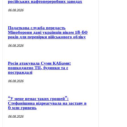
російських нафтопереробних заводах
06.08.2026
Податкова служба передасть
Міноборони дані українців віком 18-60
років для перевірки військового обліку
06.08.2026
Росія атакувала Суми КАБами:
пошкоджено ТЦ, будинки та є
постраждалі
06.08.2026
“У мене немає таких грошей”:
Стефанішина відреагувала на заставу в
6 млн гривень
06.08.2026