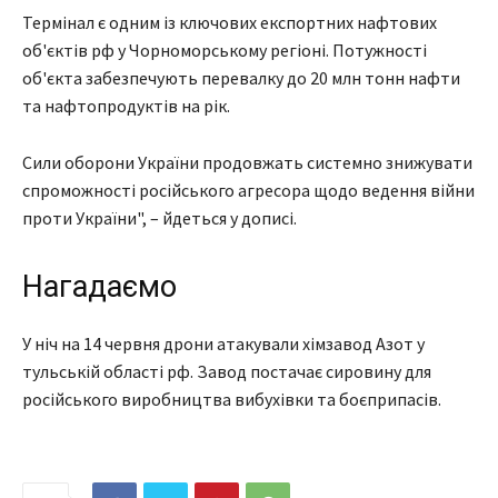
Термінал є одним із ключових експортних нафтових
об'єктів рф у Чорноморському регіоні. Потужності
об'єкта забезпечують перевалку до 20 млн тонн нафти
та нафтопродуктів на рік.
Сили оборони України продовжать системно знижувати
спроможності російського агресора щодо ведення війни
проти України", – йдеться у дописі.
Нагадаємо
У ніч на 14 червня дрони атакували хімзавод Азот у
тульській області рф. Завод постачає сировину для
російського виробництва вибухівки та боєприпасів.