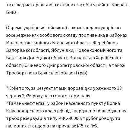
та склад матеріально-технічних засобів у районі Клебан-
Бика.
Окремо українські військові також завдали ударів по
зосередженнях особового складу противника в районах
Малокостянтинівки Луганської області, Жереб'янок
Запорізької області, Яблунівки, Новоекономічного та
Багатиря Донецької області, Вовчанська Харківської
області, Січневого Дніпропетровської області, а також
Троєбортного Брянської області (рф).
"️Крім того, за результатами дорозвідки ураженого 13
червня 2026 року нафтового терміналу
"Таманьнефтегаз" у районі населеного пункту Волна
Краснодарського краю рф підтверджено пошкодження
трьох резервуарів типу РВС-40000, трубопроводу та
наливних стендерів на причалах №5 та №6.