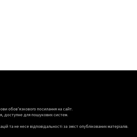
СВІТ
пошукової групи
 Олексієм
ЄС наростив закупівлі
й загинув на
російського СПГ: імпорт зріс
на 14% за рік
08.08.2026
0
ови обов’язкового посилання на сайт.
я, доступне для пошукових систем.
цій та не несе відповідальності за зміст опублікованих матеріалів.