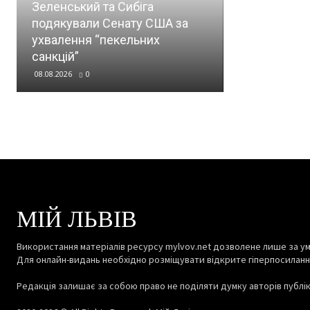
Зеленський та Сибіга
керівником 
подякували Сенату США за
"Плацдарм"
ухвалення “пекельних
Юковим, яки
санкцій”
фронті
08.08.2026
0
08.08.2026
0
МІЙ ЛЬВІВ
Використання матеріалів ресурсу mylvov.net дозволене лише за ум
Для онлайн-видань необхідно розміщувати відкрите гіперпосиланн
Редакція залишає за собою право не поділяти думку авторів публіка