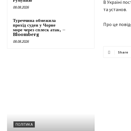
Румунією
В Україні по
08.08.2026
та установ.
Туреччина обмежила
Про це повід
прохід суден у Чорне
море через сплеск атак, –
Bloomberg
08.08.2026
Share
ВІЙНА В УКРАЇНІ
ПОЛІТИКА
У Києві поп