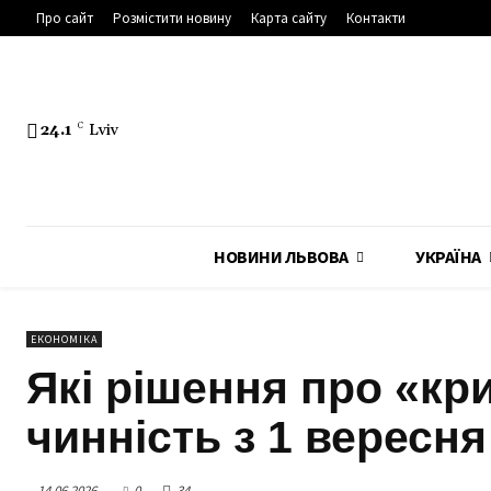
Про сайт
Розмістити новину
Карта сайту
Контакти
24.1
C
Lviv
НОВИНИ ЛЬВОВА
УКРАЇНА
ЕКОНОМІКА
Які рішення про «кр
чинність з 1 вересня
14.06.2026
0
34