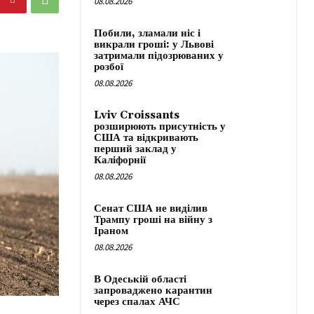
08.08.2026
Побили, зламали ніс і
викрали гроші: у Львові
затримали підозрюваних у
розбої
08.08.2026
Lviv Croissants
розширюють присутність у
США та відкривають
перший заклад у
Каліфорнії
08.08.2026
Сенат США не виділив
Трампу гроші на війну з
Іраном
08.08.2026
В Одеській області
запроваджено карантин
через спалах АЧС