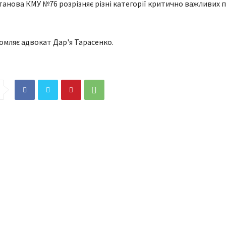
станова КМУ №76 розрізняє різні категорії критично важливих 
омляє адвокат Дар'я Тарасенко.
рощалися з