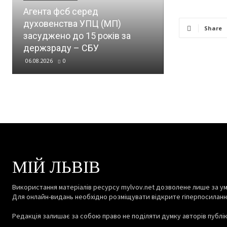
Агента фсб серед
На Львівщин
духовенства УПЦ (МП)
вирубку 134
Share
засуджено до 15 років за
підприємств
держзраду – СБУ
громаді пон
06.08.2026
0
06.08.2026
0
МІЙ ЛЬВІВ
Використання матеріалів ресурсу mylvov.net дозволене лише за ум
Для онлайн-видань необхідно розміщувати відкрите гіперпосиланн
Редакція залишає за собою право не поділяти думку авторів публіка