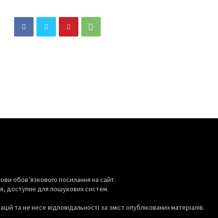
і через незаконну
СВІТ
 дерев
о сплатило
росія запускає нові провокації
ад 1 млн грн
перед виборами в Німеччині
06.08.2026
0
ови обов’язкового посилання на сайт.
я, доступне для пошукових систем.
цій та не несе відповідальності за зміст опублікованих матеріалів.