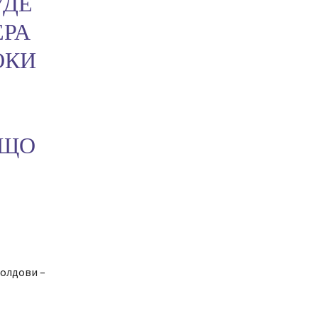
УДЕ
ЕРА
ОКИ
 ЩО
Молдови –
УКРАЇНА