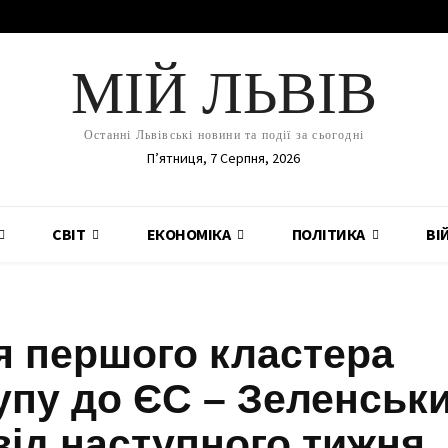
МІЙ ЛЬВІВ
Останні Львівські новини та події за сьогодні
П’ятниця, 7 Серпня, 2026
СВІТ
ЕКОНОМІКА
ПОЛІТИКА
ВІ
я першого кластера
упу до ЄС – Зеленськ
від наступного тижня