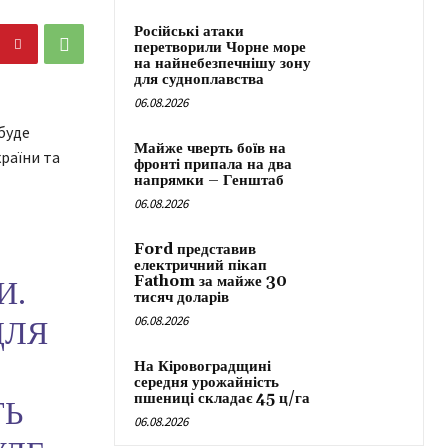
Російські атаки
перетворили Чорне море
на найнебезпечнішу зону
для судноплавства
06.08.2026
буде
Майже чверть боїв на
країни та
фронті припала на два
напрямки – Генштаб
06.08.2026
Ford представив
електричний пікап
Fathom за майже 30
И.
тисяч доларів
06.08.2026
ДЛЯ
На Кіровоградщині
середня урожайність
пшениці складає 45 ц/га
ТЬ
06.08.2026