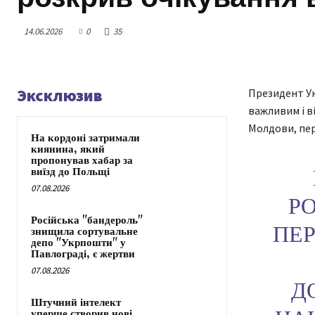
14.06.2026
0
35
Эксклюзив
Президент У
важливим і в
Молдови, пер
На кордоні затримали
киянина, який
пропонував хабар за
виїзд до Польщі
07.08.2026
Р
Російська "бандероль"
ПЕР
знищила сортувальне
депо "Укрпошти" у
Павлограді, є жертви
07.08.2026
Д
Штучний інтелект
уперше створив нові