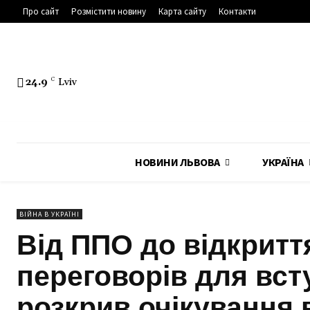
Про сайт
Розмістити новину
Карта сайту
Контакти
24.9
C
Lviv
НОВИНИ ЛЬВОВА
УКРАЇНА
ВІЙНА В УКРАЇНІ
Від ППО до відкритт
переговорів для вст
розкрив очікування 